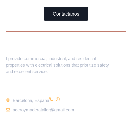
Contáctanos
Abel Fernández
I provide commercial, industrial, and residential
properties with electrical solutions that prioritize safety
and excellent service.
Dónde Encontrarnos
Barcelona, España
aceroymaderataller@gmail.com
¿necesitas Ayuda?