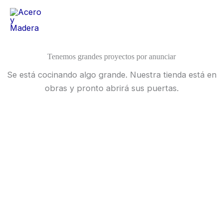
Ir
al
contenido
Tenemos grandes proyectos por anunciar
Se está cocinando algo grande. Nuestra tienda está en
obras y pronto abrirá sus puertas.
Home
Sobre Nosotros
Nuestra Tienda
Blog