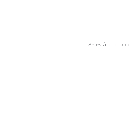
Ir
al
contenido
Se está cocinando