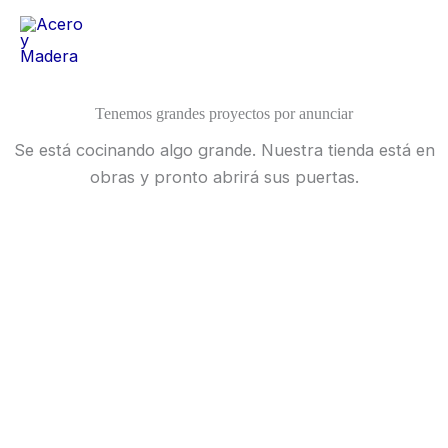
Ir
al
contenido
Tenemos grandes proyectos por anunciar
Se está cocinando algo grande. Nuestra tienda está en
obras y pronto abrirá sus puertas.
Home
Sobre Nosotros
Nuestra Tienda
Blog