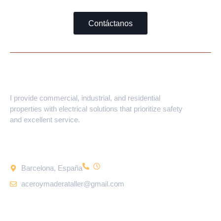
Contáctanos
Abel Fernández
I provide commercial, industrial, and residential
properties with electrical solutions that prioritize safety
and excellent service.
Dónde Encontrarnos
Barcelona, España
aceroymaderataller@gmail.com
¿necesitas Ayuda?